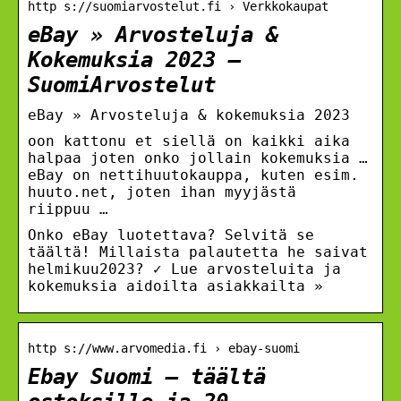
http s://suomiarvostelut.fi › Verkkokaupat
eBay » Arvosteluja &
Kokemuksia 2023 –
SuomiArvostelut
eBay » Arvosteluja & kokemuksia 2023
oon kattonu et siellä on kaikki aika
halpaa joten onko jollain kokemuksia …
eBay on nettihuutokauppa, kuten esim.
huuto.net, joten ihan myyjästä
riippuu …
Onko eBay luotettava? Selvitä se
täältä! Millaista palautetta he saivat
helmikuu2023? ✓ Lue arvosteluita ja
kokemuksia aidoilta asiakkailta »
http s://www.arvomedia.fi › ebay-suomi
Ebay Suomi – täältä