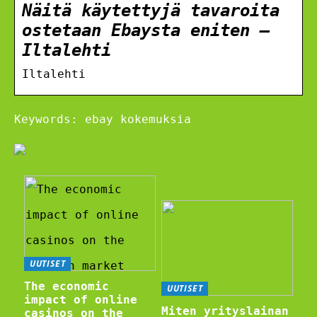
Näitä käytettyjä tavaroita
ostetaan Ebaysta eniten –
Iltalehti
Iltalehti
Keywords: ebay kokemuksia
UUTISET
The economic
UUTISET
impact of online
Miten yrityslainan
casinos on the