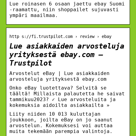
Lue roinasen 6 osaan jaettu ebay Suomi
-raamattu, niin shoppailet sujuvasti
ympäri maailmaa.
http s://fi.trustpilot.com › review › ebay
Lue asiakkaiden arvosteluja
yrityksestä ebay.com –
Trustpilot
Arvostelut eBay | Lue asiakkaiden
arvosteluja yrityksestä ebay.com
Onko eBay luotettava? Selvitä se
täältä! Millaista palautetta he saivat
tammikuu2023? ✓ Lue arvosteluita ja
kokemuksia aidoilta asiakkailta »
Liity niiden 10 013 kuluttajan
joukkoon, joilta eBay on jo saanut
arvostelun. Kokemuksesi voi auttaa
muita tekemään parempia valintoja.