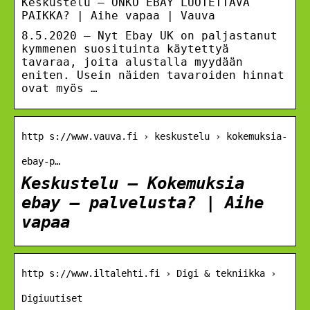
Keskustelu – ONKO EBAY LUOTETTAVA
PAIKKA? | Aihe vapaa | Vauva
8.5.2020 — Nyt Ebay UK on paljastanut
kymmenen suosituinta käytettyä
tavaraa, joita alustalla myydään
eniten. Usein näiden tavaroiden hinnat
ovat myös …
http s://www.vauva.fi › keskustelu › kokemuksia-
ebay-p…
Keskustelu – Kokemuksia
ebay – palvelusta? | Aihe
vapaa
http s://www.iltalehti.fi › Digi & tekniikka ›
Digiuutiset