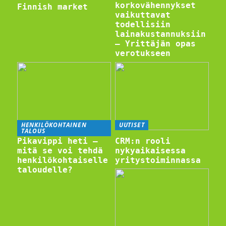
korkovähennykset
Finnish market
vaikuttavat
todellisiin
lainakustannuksiin
– Yrittäjän opas
verotukseen
HENKILÖKOHTAINEN
UUTISET
TALOUS
Pikavippi heti –
CRM:n rooli
mitä se voi tehdä
nykyaikaisessa
henkilökohtaiselle
yritystoiminnassa
taloudelle?