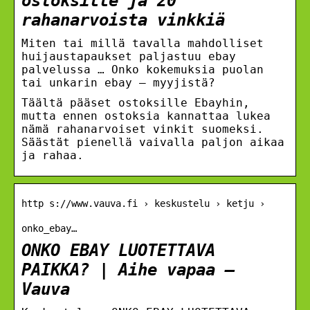
ostoksille ja 20
rahanarvoista vinkkiä
Miten tai millä tavalla mahdolliset
huijaustapaukset paljastuu ebay
palvelussa … Onko kokemuksia puolan
tai unkarin ebay – myyjistä?
Täältä pääset ostoksille Ebayhin,
mutta ennen ostoksia kannattaa lukea
nämä rahanarvoiset vinkit suomeksi.
Säästät pienellä vaivalla paljon aikaa
ja rahaa.
http s://www.vauva.fi › keskustelu › ketju ›
onko_ebay…
ONKO EBAY LUOTETTAVA
PAIKKA? | Aihe vapaa –
Vauva