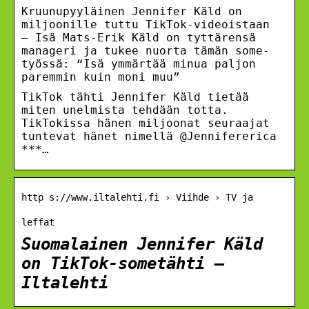
Kruunupyyläinen Jennifer Käld on
miljoonille tuttu TikTok-videoistaan
– Isä Mats-Erik Käld on tyttärensä
manageri ja tukee nuorta tämän some-
työssä: “Isä ymmärtää minua paljon
paremmin kuin moni muu”
TikTok tähti Jennifer Käld tietää
miten unelmista tehdään totta.
TikTokissa hänen miljoonat seuraajat
tuntevat hänet nimellä @Jennifererica
***…
http s://www.iltalehti.fi › Viihde › TV ja
leffat
Suomalainen Jennifer Käld
on TikTok-sometähti –
Iltalehti