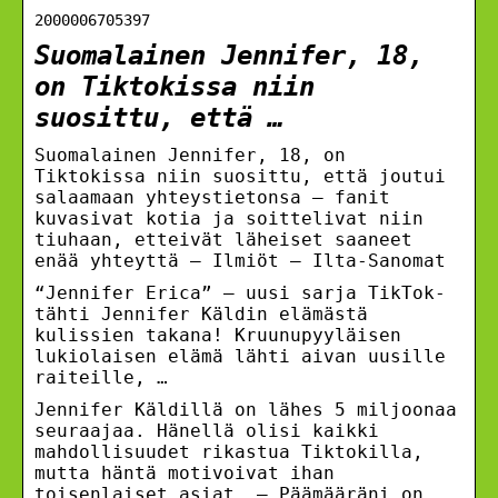
2000006705397
Suomalainen Jennifer, 18,
on Tiktokissa niin
suosittu, että …
Suomalainen Jennifer, 18, on
Tiktokissa niin suosittu, että joutui
salaamaan yhteystietonsa – fanit
kuvasivat kotia ja soittelivat niin
tiuhaan, etteivät läheiset saaneet
enää yhteyttä – Ilmiöt – Ilta-Sanomat
“Jennifer Erica” – uusi sarja TikTok-
tähti Jennifer Käldin elämästä
kulissien takana! Kruunupyyläisen
lukiolaisen elämä lähti aivan uusille
raiteille, …
Jennifer Käldillä on lähes 5 miljoonaa
seuraajaa. Hänellä olisi kaikki
mahdollisuudet rikastua Tiktokilla,
mutta häntä motivoivat ihan
toisenlaiset asiat. – Päämääräni on