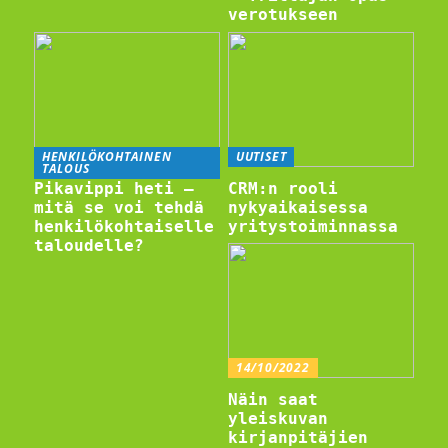
verotukseen
HENKILÖKOHTAINEN
UUTISET
TALOUS
Pikavippi heti –
CRM:n rooli
mitä se voi tehdä
nykyaikaisessa
henkilökohtaiselle
yritystoiminnassa
taloudelle?
14/10/2022
Näin saat
yleiskuvan
kirjanpitäjien