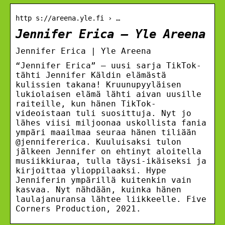
http s://areena.yle.fi › …
Jennifer Erica – Yle Areena
Jennifer Erica | Yle Areena
“Jennifer Erica” – uusi sarja TikTok-
tähti Jennifer Käldin elämästä
kulissien takana! Kruunupyyläisen
lukiolaisen elämä lähti aivan uusille
raiteille, kun hänen TikTok-
videoistaan tuli suosittuja. Nyt jo
lähes viisi miljoonaa uskollista fania
ympäri maailmaa seuraa hänen tiliään
@jennifererica. Kuuluisaksi tulon
jälkeen Jennifer on ehtinyt aloitella
musiikkiuraa, tulla täysi-ikäiseksi ja
kirjoittaa ylioppilaaksi. Hype
Jenniferin ympärillä kuitenkin vain
kasvaa. Nyt nähdään, kuinka hänen
laulajanuransa lähtee liikkeelle. Five
Corners Production, 2021.