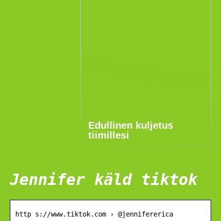
Edullinen kuljetus
tiimillesi
Jennifer käld tiktok
http s://www.tiktok.com › @jennifererica