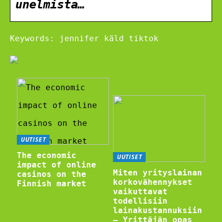
unelmista…
Keywords: jennifer käld tiktok
UUTISET
The economic
UUTISET
impact of online
Miten yrityslainan
casinos on the
korkovähennykset
Finnish market
vaikuttavat
todellisiin
lainakustannuksiin
– Yrittäjän opas