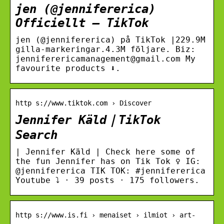
jen (@jennifererica)
Officiellt – TikTok
jen (@jennifererica) på TikTok |229.9M
gilla-markeringar.4.3M följare. Biz:
jenniferericamanagement@gmail.com My
favourite products ⬇️.
http s://www.tiktok.com › Discover
Jennifer Käld｜TikTok
Search
| Jennifer Käld | Check here some of
the fun Jennifer has on Tik Tok ‍♀️ IG:
@jennifererica TIK TOK: #jennifererica
Youtube ⤵️ · 39 posts · 175 followers.
http s://www.is.fi › menaiset › ilmiot › art-