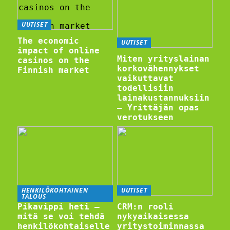
UUTISET
The economic
UUTISET
impact of online
Miten yrityslainan
casinos on the
korkovähennykset
Finnish market
vaikuttavat
todellisiin
lainakustannuksiin
– Yrittäjän opas
verotukseen
HENKILÖKOHTAINEN
UUTISET
TALOUS
Pikavippi heti –
CRM:n rooli
mitä se voi tehdä
nykyaikaisessa
henkilökohtaiselle
yritystoiminnassa