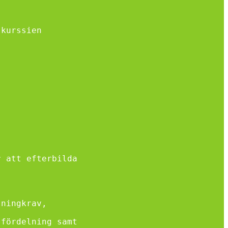
skurssien
r att efterbilda
tningkrav,
sfördelning samt