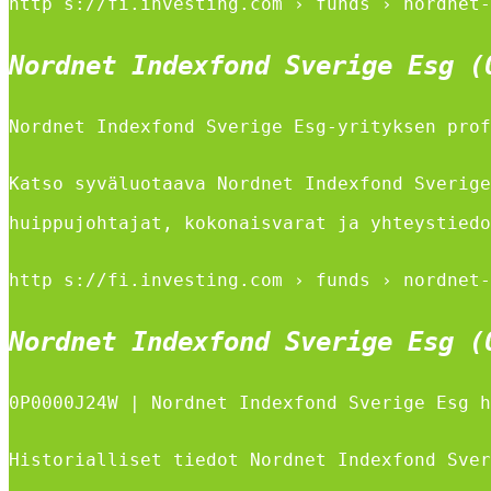
http s://fi.investing.com › funds › nordnet-
Nordnet Indexfond Sverige Esg (
Nordnet Indexfond Sverige Esg-yrityksen prof
Katso syväluotaava Nordnet Indexfond Sverige
huippujohtajat, kokonaisvarat ja yhteystiedo
http s://fi.investing.com › funds › nordnet-
Nordnet Indexfond Sverige Esg (
0P0000J24W | Nordnet Indexfond Sverige Esg h
Historialliset tiedot Nordnet Indexfond Sver