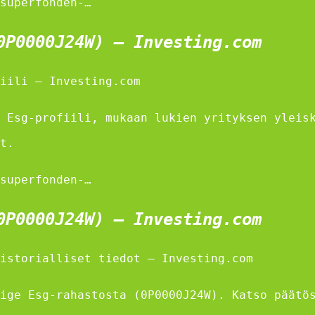
superfonden-…
0P0000J24W) – Investing.com
iili – Investing.com
 Esg-profiili, mukaan lukien yrityksen yleis
t.
superfonden-…
0P0000J24W) – Investing.com
istorialliset tiedot – Investing.com
ige Esg-rahastosta (0P0000J24W). Katso päätö