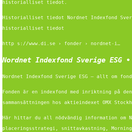
historialliset tiedot.
Historialliset tiedot Nordnet Indexfond Sver
historialliset tiedot
http s://www.di.se › fonder › nordnet-i…
Nordnet Indexfond Sverige ESG •
Nordnet Indexfond Sverige ESG – allt om fond
Fonden är en indexfond med inriktning på den
sammansättningen hos aktieindexet OMX Stockh
Här hittar du all nödvändig information om N
placeringsstrategi, snittavkastning, Morning