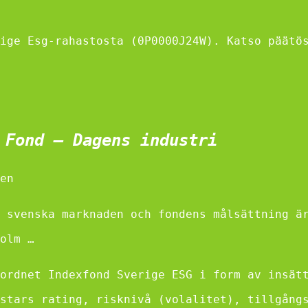
ige Esg-rahastosta (0P0000J24W). Katso päätö
 Fond – Dagens industri
en
 svenska marknaden och fondens målsättning ä
olm …
ordnet Indexfond Sverige ESG i form av insät
stars rating, risknivå (volalitet), tillgång