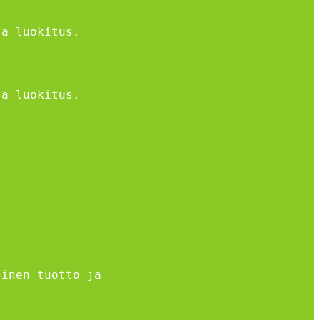
ja luokitus.
ja luokitus.
linen tuotto ja