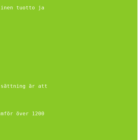
linen tuotto ja
lsättning är att
ämför över 1200