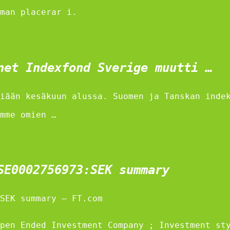
man placerar i.
net Indexfond Sverige muutti …
iään kesäkuun alussa. Suomen ja Tanskan inde
mme omien …
SE0002756973:SEK summary
SEK summary – FT.com
pen Ended Investment Company ; Investment st