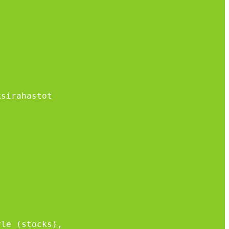
ksirahastot
yle (stocks),