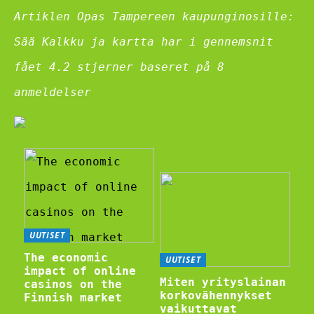
Artiklen Opas Tampereen kaupunginosille:
Sää Kalkku ja kartta har i gennemsnit
fået
4.2
stjerner baseret på
8
anmeldelser
UUTISET
The economic
UUTISET
impact of online
Miten yrityslainan
casinos on the
korkovähennykset
Finnish market
vaikuttavat