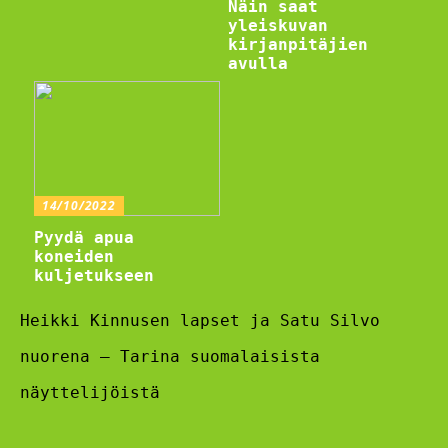
Näin saat
yleiskuvan
kirjanpitäjien
avulla
14/10/2022
Pyydä apua
koneiden
kuljetukseen
Heikki Kinnusen lapset ja Satu Silvo
nuorena – Tarina suomalaisista
näyttelijöistä