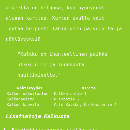
alueella on helppoa, kun hyödynnät
alueen karttaa. Kartan avulla voit
löytää helposti lähialueen palveluita ja
nähtävyyksiä.
“Kalkku on ihanteellinen paikka
ulkoilulle ja luonnosta
nauttimiselle.”
Nähtävyydet
Osoite
Kalkun ulkoilualue
Kalkkulantie 1
Kalkunpuisto
Puistotie 2
Kalkun kahvila
Café Kalkku, Kalkkulantie 5
Lisätietoja Kalkusta
Sijainti:
Tampereen eteläosassa