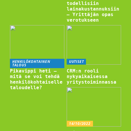
todellisiin
lainakustannuksiin
– Yrittäjän opas
verotukseen
HENKILÖKOHTAINEN
UUTISET
TALOUS
Pikavippi heti –
CRM:n rooli
mitä se voi tehdä
nykyaikaisessa
henkilökohtaiselle
yritystoiminnassa
taloudelle?
14/10/2022