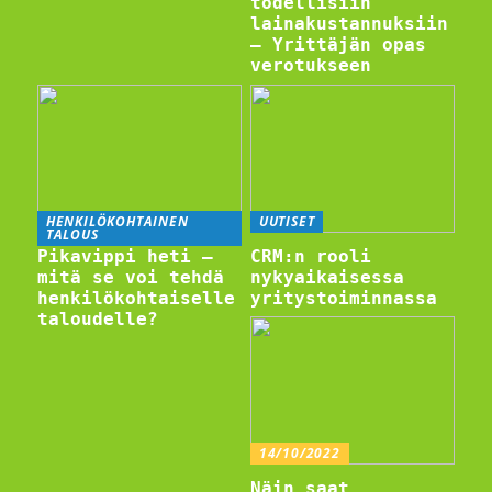
todellisiin
lainakustannuksiin
– Yrittäjän opas
verotukseen
HENKILÖKOHTAINEN
UUTISET
TALOUS
Pikavippi heti –
CRM:n rooli
mitä se voi tehdä
nykyaikaisessa
henkilökohtaiselle
yritystoiminnassa
taloudelle?
14/10/2022
Näin saat