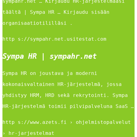
sympahr.net … Kirjaudu HR-järjestelmääsi
täältä | Sympa HR … Kirjaudu sisään
organisaatiotililläsi .
http s://sympahr.net.usitestat.com
Sympa HR | sympahr.net
Sympa HR on joustava ja moderni
kokonaisvaltainen HR-järjestelmä, jossa
yhdistyy HRM, HRD sekä rekrytointi. Sympa
HR-järjestelmä toimii pilvipalveluna SaaS …
http s://www.azets.fi › ohjelmistopalvelut
› hr-jarjestelmat