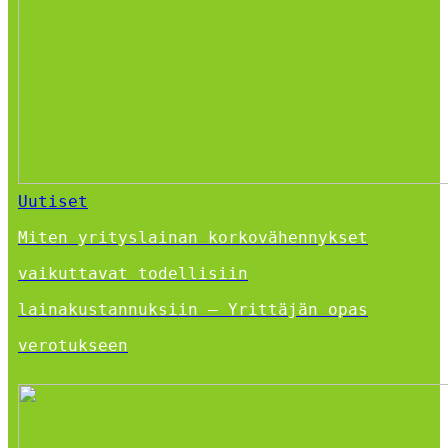
Uutiset
Miten yrityslainan korkovähennykset
vaikuttavat todellisiin
lainakustannuksiin – Yrittäjän opas
verotukseen